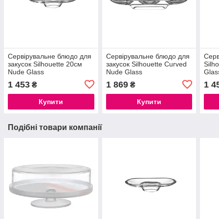
Сервірувальне блюдо для
Сервірувальне блюдо для
Серв
закусок Silhouette 20см
закусок Silhouette Curved
Silh
Nude Glass
Nude Glass
Glas
1 453
1 869
1 4
₴
₴
Купити
Купити
Подібні товари компанії