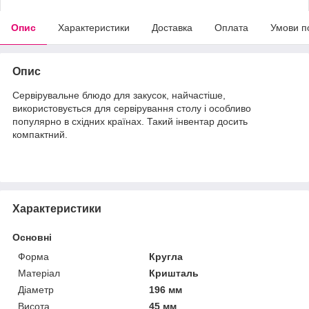
Опис
Характеристики
Доставка
Оплата
Умови п
Опис
Сервірувальне блюдо для закусок, найчастіше,
використовується для сервірування столу і особливо
популярно в східних країнах. Такий інвентар досить
компактний.
Характеристики
Основні
Форма
Кругла
Матеріал
Кришталь
Діаметр
196 мм
Висота
45 мм