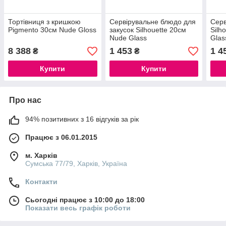
Тортівниця з кришкою
Сервірувальне блюдо для
Серв
Pigmento 30см Nude Gloss
закусок Silhouette 20см
Silh
Nude Glass
Glas
8 388
1 453
1 4
₴
₴
Купити
Купити
Про нас
94% позитивних з 16 відгуків за рік
Працює з 06.01.2015
м. Харків
Сумська 77/79, Харків, Україна
Контакти
Сьогодні працює з 10:00 до 18:00
Показати весь графік роботи