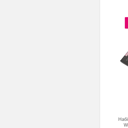
Набі
We