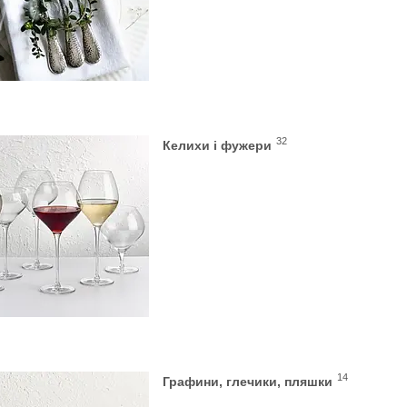
32
Келихи і фужери
14
Графини, глечики, пляшки