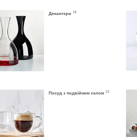
16
Декантери
23
Посуд з подвійним склом