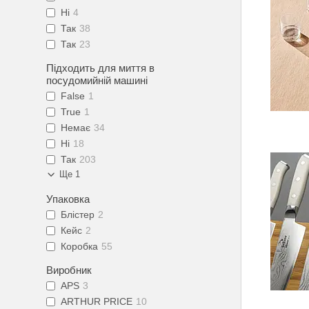
Ні
4
Так
38
Так
23
Підходить для миття в
посудомийній машині
False
1
True
1
Немає
34
Ні
18
Так
203
Ще 1
Упаковка
Блістер
2
Кейс
2
Коробка
55
Виробник
APS
3
ARTHUR PRICE
10