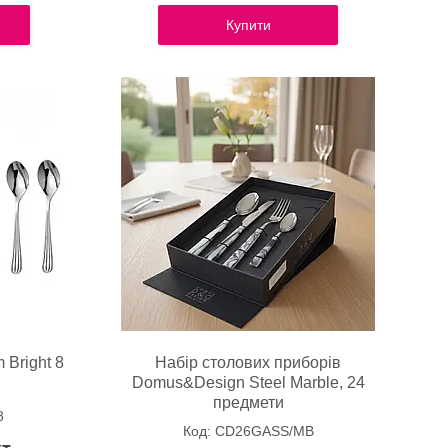
Купити
 Bright 8
Набір столових приборів
h
Domus&Design Steel Marble, 24
предмети
8
CD26GASS/MB