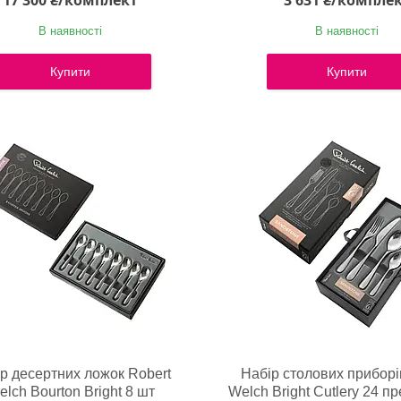
17 300 ₴/комплект
3 631 ₴/компле
В наявності
В наявності
Купити
Купити
р десертних ложок Robert
Набір столових приборі
lch Bourton Bright 8 шт
Welch Bright Cutlery 24 п