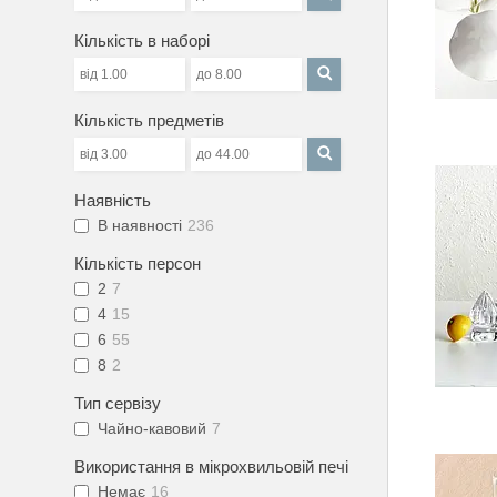
Кількість в наборі
Кількість предметів
Наявність
В наявності
236
Кількість персон
2
7
4
15
6
55
8
2
Тип сервізу
Чайно-кавовий
7
Використання в мікрохвильовій печі
Немає
16