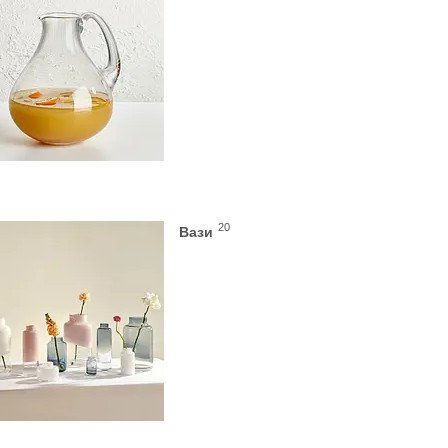
20
Вази