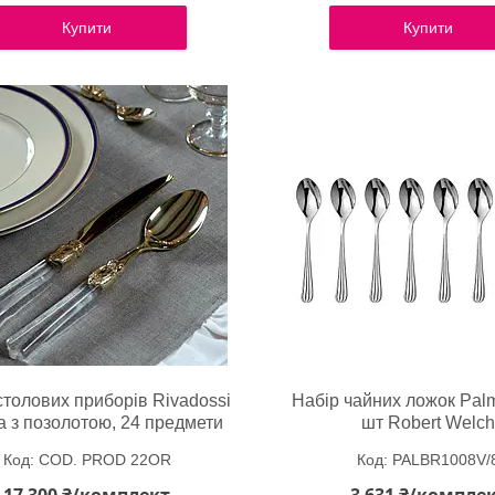
Купити
Купити
столових приборів Rivadossi
Набір чайних ложок Palm
ria з позолотою, 24 предмети
шт Robert Welc
COD. PROD 22OR
PALBR1008V/