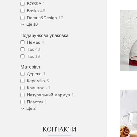
BOSKA
1
Boska
48
Domus&Design
17
Ще 10
Подарункова упаковка
Немає
4
Так
48
Так
19
Матеріал
Дерево
1
Кераміка
3
Кришталь
1
Натуральний мармур
1
Пластик
1
Ще 2
КОНТАКТИ