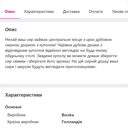
Опис
Характеристики
Доставка
Оплата
Умови п
Опис
Нехай ваш сир займає центральне місце з цією дубовою
сирною дошкою з куполом! Чарівна дубова дошка з
відповідним куполом відмінно виглядає на будь-якому
обідньому столі. Завдяки куполу ви можете довше зберегти
сир свіжим і зберігати його аромат. На цій сирній дошці ваші
сири і закуски будуть виглядати приголомшливо.
Характеристики
Основні
Виробник
Boska
Країна виробник
Голландія