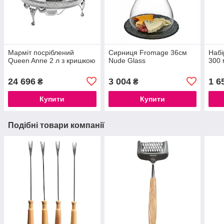
Марміт посріблений
Сирниця Fromage 36см
Набі
Queen Anne 2 л з кришкою
Nude Glass
300 
24 696
3 004
1 6
₴
₴
Купити
Купити
Подібні товари компанії