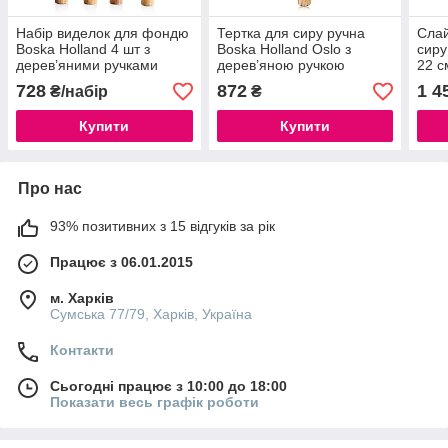
Набір виделок для фондю
Тертка для сиру ручна
Слай
Boska Holland 4 шт з
Boska Holland Oslo з
сиру
дерев’яними ручками
дерев’яною ручкою
22 с
728
872
1 4
₴/набір
₴
Купити
Купити
Про нас
93% позитивних з 15 відгуків за рік
Працює з 06.01.2015
м. Харків
Сумська 77/79, Харків, Україна
Контакти
Сьогодні працює з 10:00 до 18:00
Показати весь графік роботи