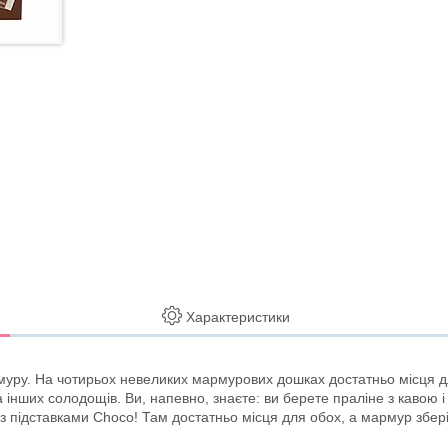
Характеристики
рмуру. На чотирьох невеликих мармурових дошках достатньо місця 
а інших солодощів. Ви, напевно, знаєте: ви берете праліне з кавою
я з підставками Choco! Там достатньо місця для обох, а мармур збе