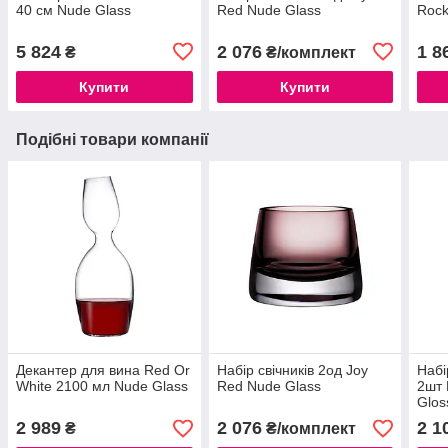
40 см Nude Glass
Red Nude Glass
Rock
5 824
2 076
1 8
₴
₴/комплект
Купити
Купити
Подібні товари компанії
Декантер для вина Red Or
Набір свічників 2од Joy
Набі
White 2100 мл Nude Glass
Red Nude Glass
2шт 
Glos
2 989
2 076
2 1
₴
₴/комплект