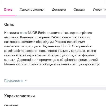
Опис
Характеристики
Доставка
Оплата
Умови п
Опис
Невелика
ваза
NUDE Ecrin практична і шикарна в рівних
частинах. Колекція, створена Себастьяном Херкнером,
натхненна земними пірамідами Ріттена-вражаючим
пам'ятником природи в Південному Тіролі. Створений з
комбінації прозорого і насиченого кольору кристала, важка
основа контейнера красиво контрастує з гладкою формою
кришки. Дорогоцінний предмет для зберігання цінних речей.
Можна використовувати в будь-яких цілях - як підказує серце!
Приховати
Характеристики
Основні