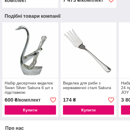
₴/комплект
комплект
Подібні товари компанії
Набір десертних виделок
Виделка для риби з
Набі
Swan Silver Sakura 6 шт з
нержавіючої сталі Sakura
24 п
підставкою
JOY
600
174
3 8
₴/комплект
₴
Купити
Купити
Про нас