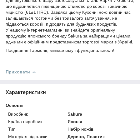
Для внутрішнього шару застосовується сталь марки V Gold-10,
що відрізняється підвищеною стійкістю до корозії і значною
міцністю (61±1 HRC). Завдяки цьому Кухонні ножі довгий час
залишаються гострими без тривалого заточування, не
піддаються корозії, підходять для будь-яких продуктів.
У нашому інтернет-магазині ви знайдете оригінальну
продукцію японського бренду Sakura за найкращими цінами,
адже ми є офіційним представником торгової марки в Україні.
Поєднання Гармонії, мінімалізму і функціональності!
Приховати
Характеристики
Основні
Виробник
Sakura
Країна виробник
Японія
Тип
Набір ножів
Матеріал підставки
Дерево, Пластик