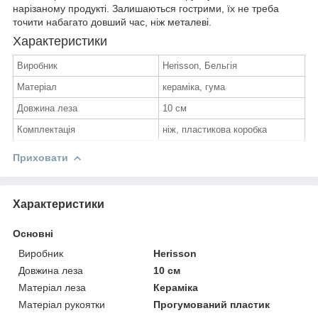
нарізаному продукті. Залишаються гострими, їх не треба
точити набагато довший час, ніж металеві.
Характеристики
Виробник
Herisson, Бельгія
Матеріал
кераміка, гума
Довжина леза
10 см
Комплектація
ніж, пластикова коробка
Приховати
Характеристики
Основні
Виробник
Herisson
Довжина леза
10 см
Матеріал леза
Кераміка
Матеріал рукоятки
Прогумований пластик