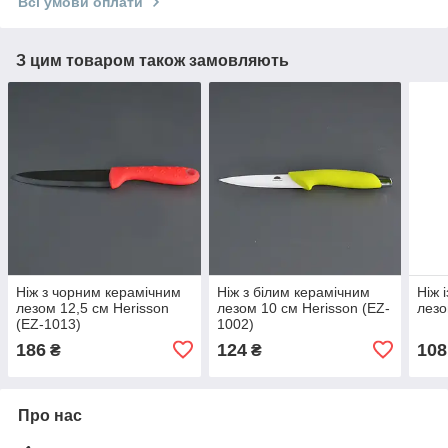
Всі умови оплати
З цим товаром також замовляють
Ніж з чорним керамічним
Ніж з білим керамічним
Ніж 
лезом 12,5 см Herisson
лезом 10 см Herisson (EZ-
лезо
(EZ-1013)
1002)
186
124
108
₴
₴
Про нас