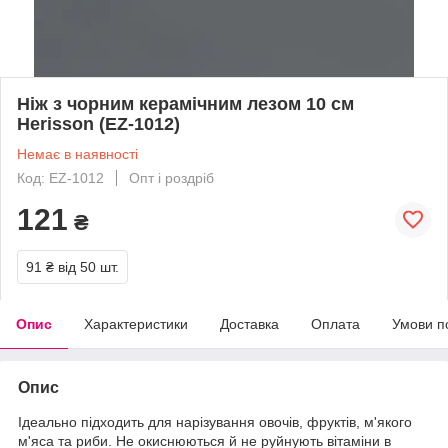
Ніж з чорним керамічним лезом 10 см
Herisson (EZ-1012)
Немає в наявності
Код: EZ-1012
Опт і роздріб
121
₴
91 ₴
від 50 шт.
Опис
Характеристики
Доставка
Оплата
Умови п
Опис
Ідеально підходить для нарізування овочів, фруктів, м'якого
м'яса та риби. Не окиснюються й не руйнують вітаміни в