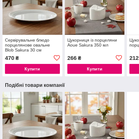
Сервірувальне блюдо
Цукорниця із порцеляни
Цуко
порцелянове овальне
Aoue Sakura 350 мл
порц
Blob Sakura 30 см
470
266
212
₴
₴
Купити
Купити
Подібні товари компанії