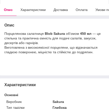
Опис
Характеристики
Доставка
Оплата
Умови п
Опис
Порцелянова салатниця
Blob Sakura
об’ємом
450 мл
— це
стильна та практична ємність для подачі салатів, закусок,
десертів або гарнірів.
Виготовлена з високоякісної порцеляни, що відзначається
гладкою поверхнею, міцністю та стійкістю до подряпин.
Характеристики
Основні
Виробник
Sakura
Тип тарілки
Глибока