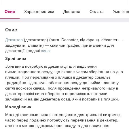
Опис
Характеристики
Доставка
Оплата
Умови п
Опис
Декантер
(декантатор) (англ. Decanter, від франц. décanter —
зціджувати, зливати) — скляний графін, призначений для
декантації і подачі
вина
.
Зрілі вина
Зрілі вина потребують декантації для відділення
пигментационного осаду, що випав з часом зберігання на дно
пляшки. При переливанні з пляшки в декантер сомельє
традиційно відстежує наближення осаду до шийки пляшки у
світлі воскової свічки. Після проведення нетривалого часу в
декантере зрілі вина обережно переливають в келихи,
залишаючи на дні декантера осад, який потрапив з пляшки.
Молоді вина
Молоді танинные вина з потенціалом для тривалої витримки
часто перед подачею потребують переливання в декантер,
але не з метою відокремлення осаду, а для насичення