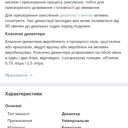
киснем і прискорення процесу окислення, тобто для
прискореного дозрівання і готовності до вживання.
Для прискорення окислення
декантер з вином
активно
похитують. Час декантації молодих вин може коливатися від
30 хвилин до декількох годин перед подачею.
Класичні декантери
Класичні декантери виробляють з прозорого скла, хрусталіна
або кришталю, видуті вручну або вироблені на великих
виробництвах. Класичні декантери розраховані на обсяг вина
в один і два літри, відповідно, з розрахунку пляшки, об'ємом
0,75 літра і 1,5 літра.
Приховати
Характеристики
Основні
Тип ємності
Декантер
Призначення
Універсальне
Матеріал
Кришталь