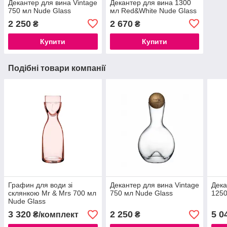
Декантер для вина Vintage
Декантер для вина 1300
750 мл Nude Glass
мл Red&White Nude Glass
2 250
2 670
₴
₴
Купити
Купити
Подібні товари компанії
Графин для води зі
Декантер для вина Vintage
Дека
склянкою Mr & Mrs 700 мл
750 мл Nude Glass
1250
Nude Glass
3 320
2 250
5 0
₴/комплект
₴