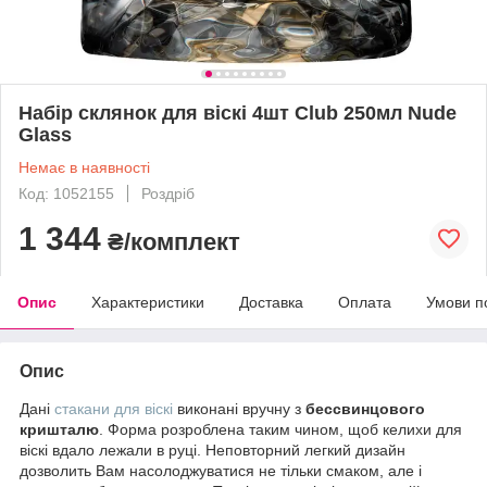
Набір склянок для віскі 4шт Club 250мл Nude
Glass
Немає в наявності
Код: 1052155
Роздріб
1 344
₴/комплект
Опис
Характеристики
Доставка
Оплата
Умови п
Опис
Дані
стакани для віскі
виконані вручну з
бессвинцового
кришталю
. Форма розроблена таким чином, щоб келихи для
віскі вдало лежали в руці. Неповторний легкий дизайн
дозволить Вам насолоджуватися не тільки смаком, але і