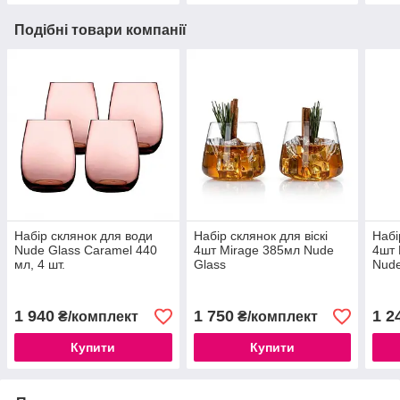
Подібні товари компанії
Набір склянок для води
Набір склянок для віскі
Набі
Nude Glass Caramel 440
4шт Mirage 385мл Nude
4шт
мл, 4 шт.
Glass
Nude
1 940
1 750
1 2
₴/комплект
₴/комплект
Купити
Купити