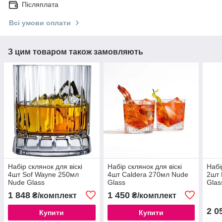
Післяплата
Всі умови оплати
З цим товаром також замовляють
Набір склянок для віскі
Набір склянок для віскі
Набі
4шт Sof Wayne 250мл
4шт Caldera 270мл Nude
2шт 
Nude Glass
Glass
Glas
1 848
1 450
₴/комплект
₴/комплект
2 0
Купити
Купити