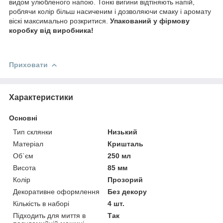
видом улюбленого напою. Тонкі вигини відтіняють напій,
роблячи колір більш насиченим і дозволяючи смаку і аромату
віскі максимально розкритися.
Упакований у фірмову
коробку від виробника!
Приховати
Характеристики
Основні
Тип склянки
Низький
Матеріал
Кришталь
Об`єм
250 мл
Висота
85 мм
Колір
Прозорий
Декоративне оформлення
Без декору
Кількість в наборі
4 шт.
Підходить для миття в
Так