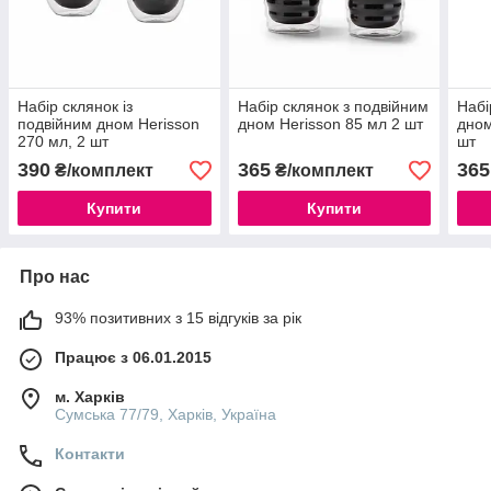
Набір склянок із
Набір склянок з подвійним
Набі
подвійним дном Herisson
дном Herisson 85 мл 2 шт
дном
270 мл, 2 шт
шт
390
365
365
₴/комплект
₴/комплект
Купити
Купити
Про нас
93% позитивних з 15 відгуків за рік
Працює з 06.01.2015
м. Харків
Сумська 77/79, Харків, Україна
Контакти