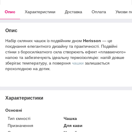
Опис
Характеристики
Доставка
Оплата
Умови п
Опис
Набір скляних чашок із подвійним дном
Herisson
— це
поєднання елегантного дизайну та практичності. Подвійні
стінки з боросилікатного скла створюють ефект «плаваючого»
напою та забезпечують ідеальну термоізоляцію: напій довше
зберігає температуру, а поверхня
чашки
залишається
прохолодною на дотик.
Характеристики
Основні
Тип ємності
Чашка
Призначення
Для кави