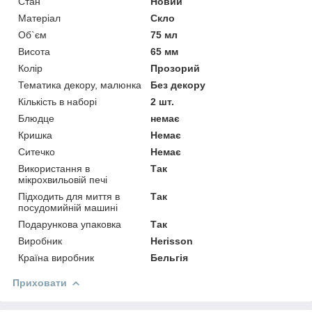
Стан
Новий
Матеріал
Скло
Об`єм
75 мл
Висота
65 мм
Колір
Прозорий
Тематика декору, малюнка
Без декору
Кількість в наборі
2 шт.
Блюдце
немає
Кришка
Немає
Ситечко
Немає
Використання в
Так
мікрохвильовій печі
Підходить для миття в
Так
посудомийній машині
Подарункова упаковка
Так
Виробник
Herisson
Країна виробник
Бельгія
Приховати