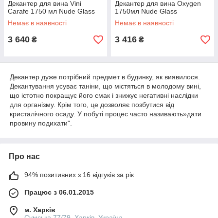
Декантер для вина Vini
Декантер для вина Oxygen
Carafe 1750 мл Nude Glass
1750мл Nude Glass
Немає в наявності
Немає в наявності
3 640
3 416
₴
₴
Декантер дуже потрібний предмет в будинку, як виявилося.
Декантування усуває таніни, що містяться в молодому вині,
що істотно покращує його смак і знижує негативні наслідки
для організму. Крім того, це дозволяє позбутися від
кристалічного осаду. У побуті процес часто називають»дати
провину подихати".
Про нас
94% позитивних з 16 відгуків за рік
Працює з 06.01.2015
м. Харків
Сумська 77/79, Харків, Україна