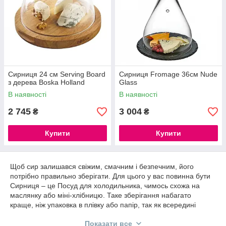
Сирниця 24 см Serving Board
Сирниця Fromage 36см Nude
з дерева Boska Holland
Glass
В наявності
В наявності
2 745
3 004
₴
₴
Купити
Купити
Щоб сир залишався свіжим, смачним і безпечним, його
потрібно правильно зберігати. Для цього у вас повинна бути
Сирниця – це Посуд для холодильника, чимось схожа на
маслянку або міні-хлібницю. Таке зберігання набагато
краще, ніж упаковка в плівку або папір, так як всередині
створюється потрібна вологість. Продукт не засихає, не
Показати все
обвітрюється, не покривається пліснявою. Кришка захищає